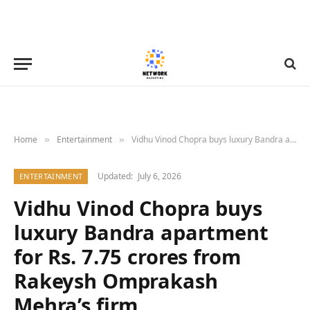
Home
Entertainment
Vidhu Vinod Chopra buys luxury Bandra apartment for Rs. 7.75 crores from Rakeysh Omprakash Mehra’s firm
»
»
Updated:
July 6, 2026
ENTERTAINMENT
Vidhu Vinod Chopra buys
luxury Bandra apartment
for Rs. 7.75 crores from
Rakeysh Omprakash
Mehra’s firm