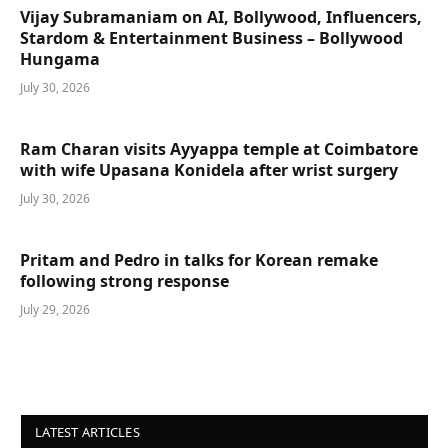
Vijay Subramaniam on AI, Bollywood, Influencers,
Stardom & Entertainment Business – Bollywood
Hungama
July 30, 2026
Ram Charan visits Ayyappa temple at Coimbatore
with wife Upasana Konidela after wrist surgery
July 30, 2026
Pritam and Pedro in talks for Korean remake
following strong response
July 29, 2026
LATEST ARTICLES