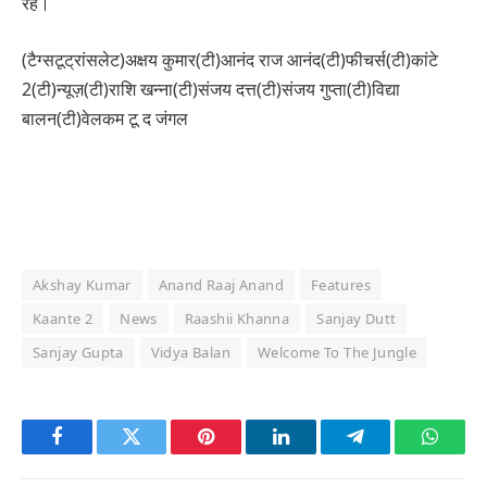
रहें।
(टैग्सटूट्रांसलेट)अक्षय कुमार(टी)आनंद राज आनंद(टी)फीचर्स(टी)कांटे
2(टी)न्यूज़(टी)राशि खन्ना(टी)संजय दत्त(टी)संजय गुप्ता(टी)विद्या
बालन(टी)वेलकम टू द जंगल
Akshay Kumar
Anand Raaj Anand
Features
Kaante 2
News
Raashii Khanna
Sanjay Dutt
Sanjay Gupta
Vidya Balan
Welcome To The Jungle
Facebook
Twitter
Pinterest
LinkedIn
Telegram
Whats