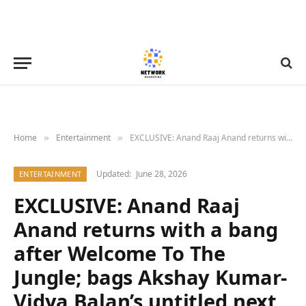
Home
Entertainment
EXCLUSIVE: Anand Raaj Anand returns with a bang after Welcome To The Jungle; bags Akshay Kumar-Vidya Balan’s untitled next, hints at reunion with Sanjay Gupta for Kaante 2
»
»
Updated:
June 28, 2026
ENTERTAINMENT
EXCLUSIVE: Anand Raaj
Anand returns with a bang
after Welcome To The
Jungle; bags Akshay Kumar-
Vidya Balan’s untitled next,