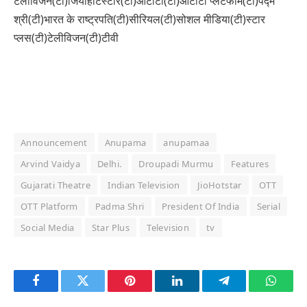
टेलीविजन(टी)जियोहॉटस्टार(टी)ओटीटी(टी)ओटीटी प्लेटफॉर्म(टी)पद्म
श्री(टी)भारत के राष्ट्रपति(टी)सीरियल(टी)सोशल मीडिया(टी)स्टार
प्लस(टी)टेलीविजन(टी)टीवी
Announcement
Anupama
anupamaa
Arvind Vaidya
Delhi.
Droupadi Murmu
Features
Gujarati Theatre
Indian Television
JioHotstar
OTT
OTT Platform
Padma Shri
President Of India
Serial
Social Media
Star Plus
Television
tv
Facebook
Twitter
Pinterest
LinkedIn
Telegram
Whats