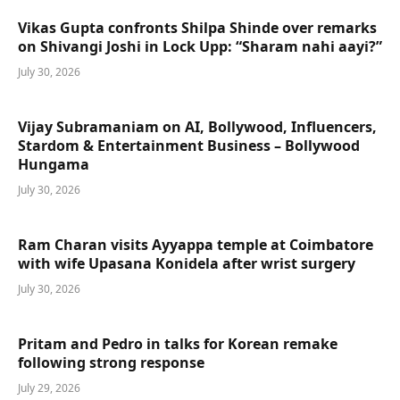
Vikas Gupta confronts Shilpa Shinde over remarks
on Shivangi Joshi in Lock Upp: “Sharam nahi aayi?”
July 30, 2026
Vijay Subramaniam on AI, Bollywood, Influencers,
Stardom & Entertainment Business – Bollywood
Hungama
July 30, 2026
Ram Charan visits Ayyappa temple at Coimbatore
with wife Upasana Konidela after wrist surgery
July 30, 2026
Pritam and Pedro in talks for Korean remake
following strong response
July 29, 2026