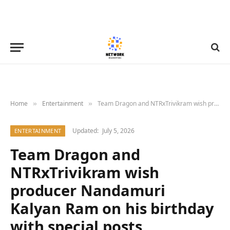
Home
Entertainment
Team Dragon and NTRxTrivikram wish producer Nandamuri Kalyan Ram on his birthday with special posts
»
»
Updated:
July 5, 2026
ENTERTAINMENT
Team Dragon and
NTRxTrivikram wish
producer Nandamuri
Kalyan Ram on his birthday
with special posts