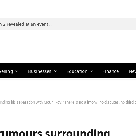
Photos: 21 players of The Traitors Season 2 revealed at an event in Mumbai
Selling
Businesses
Education
Finance
Ne
ing his separation with Mouni Roy: “There is no alimony, no disputes, no third p
 rumours surrounding