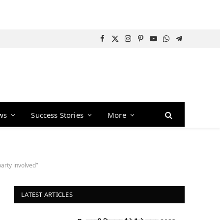
Facebook
X
Instagram
Pinterest
YouTube
WhatsApp
Telegram
(Twitter)
ws
Success Stories
More
arty involved”
LATEST ARTICLES