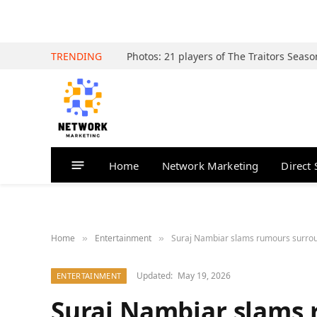
TRENDING
Home
Network Marketing
Direct 
Home
Entertainment
Suraj Nambiar slams rumours surround
»
»
Updated:
May 19, 2026
ENTERTAINMENT
Suraj Nambiar slams