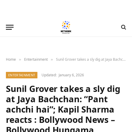
Home
Entertainment
Sunil Grover takes a sly dig at Jaya Bachchan: “Pant achchi hai”; Kapil Sharma reacts : Bollywood News – Bollywood Hungama
»
»
Updated:
January 6, 2026
ENTERTAINMENT
Sunil Grover takes a sly dig
at Jaya Bachchan: “Pant
achchi hai”; Kapil Sharma
reacts : Bollywood News –
Bollywood Hungama