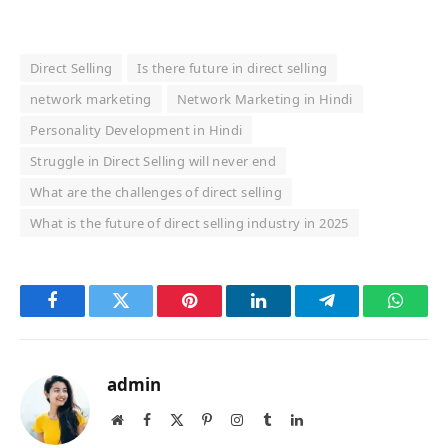
Direct Selling
Is there future in direct selling
network marketing
Network Marketing in Hindi
Personality Development in Hindi
Struggle in Direct Selling will never end
What are the challenges of direct selling
What is the future of direct selling industry in 2025
Facebook
Twitter
Pinterest
LinkedIn
Telegram
Whats
admin
Website
Facebook
X
Pinterest
Instagram
Tumblr
LinkedIn
(Twitter)