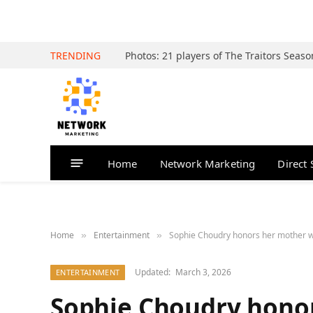
TRENDING
Home
Network Marketing
Direct 
Home
Entertainment
Sophie Choudry honors her mother wi
»
»
Updated:
March 3, 2026
ENTERTAINMENT
Sophie Choudry hono