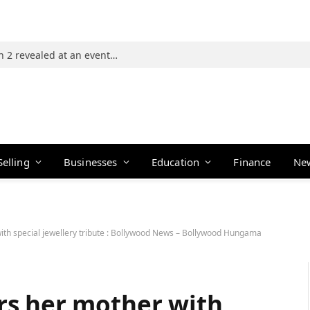
Photos: 21 players of The Traitors Season 2 revealed at an event in Mumbai
Selling
Businesses
Education
Finance
Ne
th special jewellery tribute : Bollywood News – Bollywood Hungama
rs her mother with