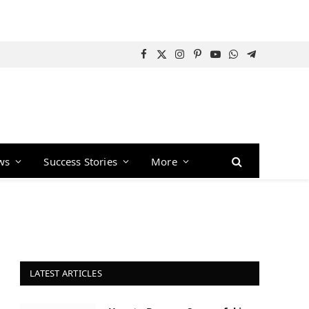
Facebook
X
Instagram
Pinterest
YouTube
WhatsApp
Telegram
(Twitter)
ws
Success Stories
More
LATEST ARTICLES