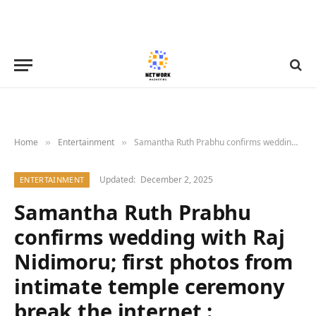
Home
Entertainment
Samantha Ruth Prabhu confirms wedding with Raj Nidimoru; first photos from intimate temple ceremony break the internet : Bollywood News – Bollywood Hungama
»
»
Updated:
December 2, 2025
ENTERTAINMENT
Samantha Ruth Prabhu
confirms wedding with Raj
Nidimoru; first photos from
intimate temple ceremony
break the internet :