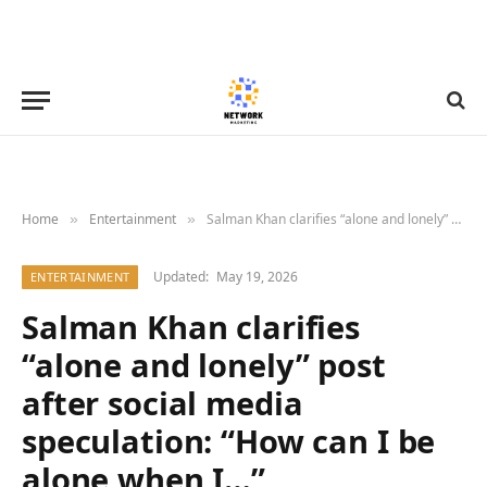
Home
Entertainment
Salman Khan clarifies “alone and lonely” post after social media speculation: “How can I be alone when I…”
»
»
Updated:
May 19, 2026
ENTERTAINMENT
Salman Khan clarifies
“alone and lonely” post
after social media
speculation: “How can I be
alone when I…”