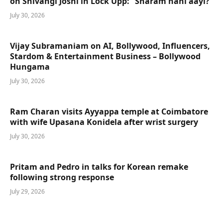
on Shivangi Joshi in Lock Upp: “Sharam nahi aayi?”
July 30, 2026
Vijay Subramaniam on AI, Bollywood, Influencers,
Stardom & Entertainment Business – Bollywood
Hungama
July 30, 2026
Ram Charan visits Ayyappa temple at Coimbatore
with wife Upasana Konidela after wrist surgery
July 30, 2026
Pritam and Pedro in talks for Korean remake
following strong response
July 29, 2026