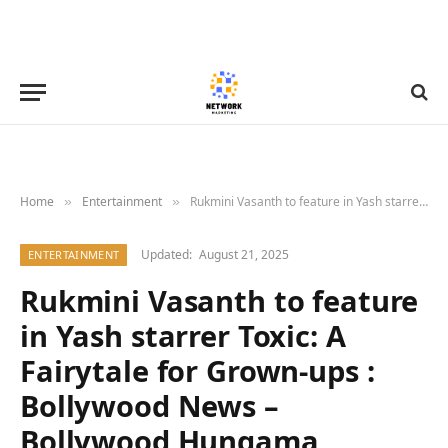
Home
Entertainment
Rukmini Vasanth to feature in Yash starrer Toxic: A Fairytale for Grown-ups : Bollywood News – Bollywood Hungama
»
»
Updated:
August 21, 2025
ENTERTAINMENT
Rukmini Vasanth to feature
in Yash starrer Toxic: A
Fairytale for Grown-ups :
Bollywood News –
Bollywood Hungama