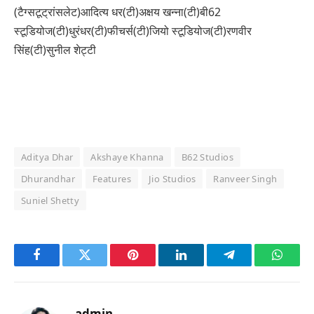
(टैग्सटूट्रांसलेट)आदित्य धर(टी)अक्षय खन्ना(टी)बी62
स्टूडियोज(टी)धुरंधर(टी)फीचर्स(टी)जियो स्टूडियोज(टी)रणवीर
सिंह(टी)सुनील शेट्टी
Aditya Dhar
Akshaye Khanna
B62 Studios
Dhurandhar
Features
Jio Studios
Ranveer Singh
Suniel Shetty
Facebook
Twitter
Pinterest
LinkedIn
Telegram
Whats
admin