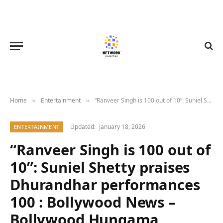
Home
Entertainment
“Ranveer Singh is 100 out of 10”: Suniel Shetty praises Dhurandhar performances 100 : Bollywood News – Bollywood Hungama
»
»
Updated:
January 18, 2026
ENTERTAINMENT
“Ranveer Singh is 100 out of
10”: Suniel Shetty praises
Dhurandhar performances
100 : Bollywood News –
Bollywood Hungama