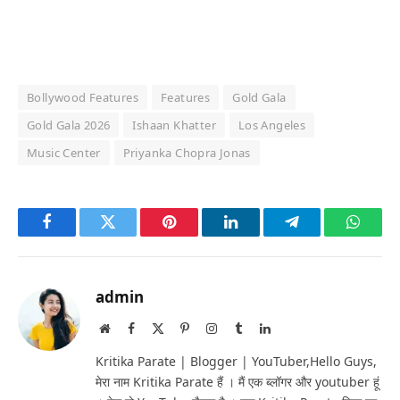
Bollywood Features
Features
Gold Gala
Gold Gala 2026
Ishaan Khatter
Los Angeles
Music Center
Priyanka Chopra Jonas
Facebook
Twitter
Pinterest
LinkedIn
Telegram
Whats
admin
Website
Facebook
X
Pinterest
Instagram
Tumblr
LinkedIn
(Twitter)
Kritika Parate | Blogger | YouTuber,Hello Guys,
मेरा नाम Kritika Parate हैं । मैं एक ब्लॉगर और youtuber हूं