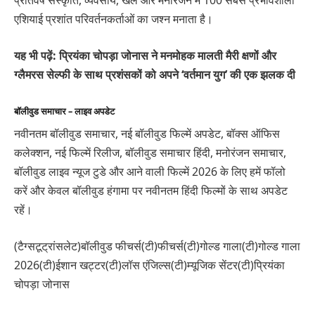
प्रतिवर्ष संस्कृति, व्यवसाय, खेल और मनोरंजन में 100 सबसे प्रभावशाली
एशियाई प्रशांत परिवर्तनकर्ताओं का जश्न मनाता है।
यह भी पढ़ें: प्रियंका चोपड़ा जोनास ने मनमोहक मालती मैरी क्षणों और
ग्लैमरस सेल्फी के साथ प्रशंसकों को अपने ‘वर्तमान युग’ की एक झलक दी
बॉलीवुड समाचार – लाइव अपडेट
नवीनतम बॉलीवुड समाचार, नई बॉलीवुड फिल्में अपडेट, बॉक्स ऑफिस
कलेक्शन, नई फिल्में रिलीज, बॉलीवुड समाचार हिंदी, मनोरंजन समाचार,
बॉलीवुड लाइव न्यूज टुडे और आने वाली फिल्में 2026 के लिए हमें फॉलो
करें और केवल बॉलीवुड हंगामा पर नवीनतम हिंदी फिल्मों के साथ अपडेट
रहें।
(टैग्सटूट्रांसलेट)बॉलीवुड फीचर्स(टी)फीचर्स(टी)गोल्ड गाला(टी)गोल्ड गाला
2026(टी)ईशान खट्टर(टी)लॉस एंजिल्स(टी)म्यूजिक सेंटर(टी)प्रियंका
चोपड़ा जोनास