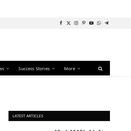
Facebook
X
Instagram
Pinterest
YouTube
WhatsApp
Telegram
(Twitter)
ws
Success Stories
More
LATEST ARTICLES