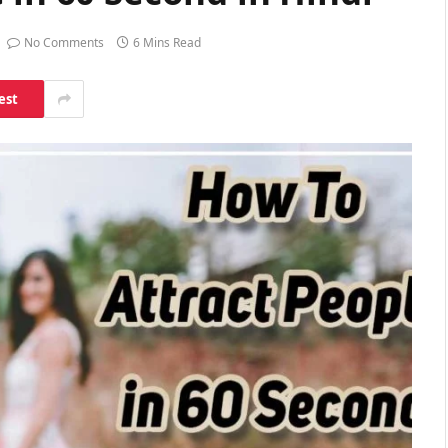
No Comments
6 Mins Read
est