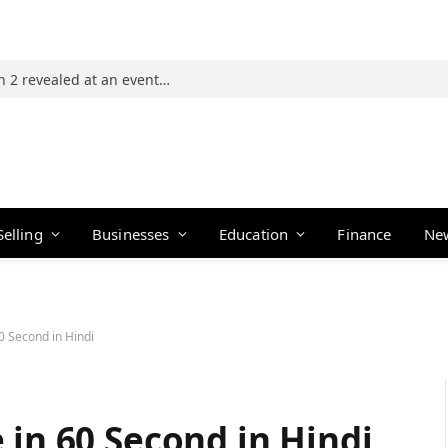
Photos: 21 players of The Traitors Season 2 revealed at an event in Mumbai
Selling
Businesses
Education
Finance
Ne
0 Second in Hindi
 in 60 Second in Hindi