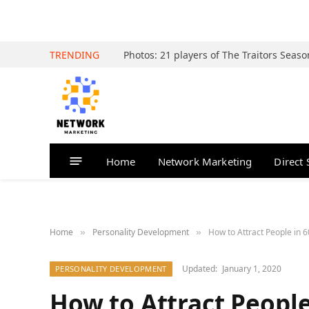
TRENDING
Home
Network Marketing
Direct 
Home
Personality Development
How to Attract People in 6
»
»
Updated:
January 1, 2020
PERSONALITY DEVELOPMENT
How to Attract People