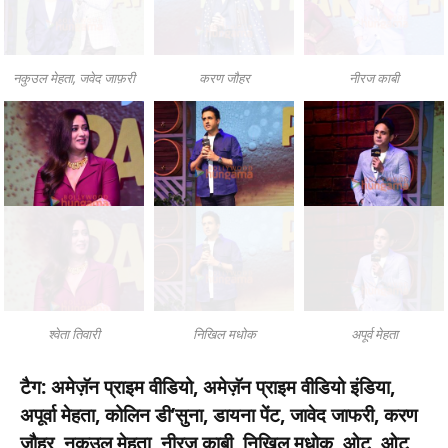
नकुउल मेहता, जवेद जाफ़री
करण जौहर
नीरज काबी
श्वेता तिवारी
निखिल मधोक
अपूर्व मेहता
टैग:
अमेज़ॅन प्राइम वीडियो, अमेज़ॅन प्राइम वीडियो इंडिया,
अपूर्वा मेहता, कोलिन डी’सुना, डायना पेंट, जावेद जाफरी, करण
जौहर, नकुउल मेहता, नीरज काबी, निखिल मधोक, ओट, ओट