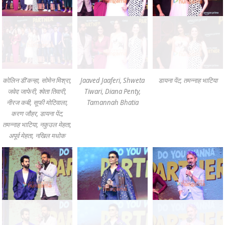
कोलिन डी’कन्हा, सोमेन मिश्रा,
Jaaved Jaaferi, Shweta
डायना पेंट, तमन्नाह भाटिया
जवेद जाफेरी, श्वेता तिवारी,
Tiwari, Diana Penty,
नीरज कबी, सूफी मोटिवाला,
Tamannah Bhatia
करण जौहर, डायना पेंट,
तमन्नाह भाटिया, नकुउल मेहता,
अपूर्व मेहता, नखिल मधोक