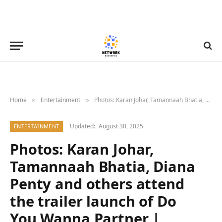
Home
Entertainment
Photos: Karan Johar, Tamannaah Bhatia, Diana Penty and others attend the trailer launch of Do You Wanna Partner | Parties & Events – Bollywood Hungama
»
»
Updated:
August 30, 2025
ENTERTAINMENT
Photos: Karan Johar,
Tamannaah Bhatia, Diana
Penty and others attend
the trailer launch of Do
You Wanna Partner |