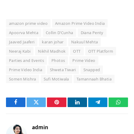
amazon prime video
Amazon Prime Video India
Apoorva Mehta
Collin D’Cunha
Diana Penty
Jaaved Jaaferi
karan johar
Nakuul Mehta
Neeraj Kabi
Nikhil Madhok
OTT
OTT Platform
Parties and Events
Photos
Prime Video
Prime Video India
Shweta Tiwari
Snapped
Somen Mishra
Sufi Motiwala
Tamannaah Bhatia
Facebook
Twitter
Pinterest
LinkedIn
Telegram
Whats
admin