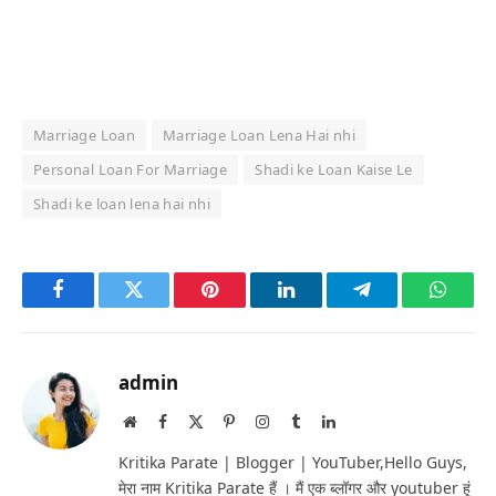
Marriage Loan
Marriage Loan Lena Hai nhi
Personal Loan For Marriage
Shadi ke Loan Kaise Le
Shadi ke loan lena hai nhi
Facebook
Twitter
Pinterest
LinkedIn
Telegram
Whats
admin
Website
Facebook
X
Pinterest
Instagram
Tumblr
LinkedIn
(Twitter)
Kritika Parate | Blogger | YouTuber,Hello Guys,
मेरा नाम Kritika Parate हैं । मैं एक ब्लॉगर और youtuber हूं