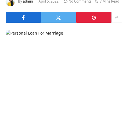
By
admin
April 5, 2022
No Comments
7 Mins Read