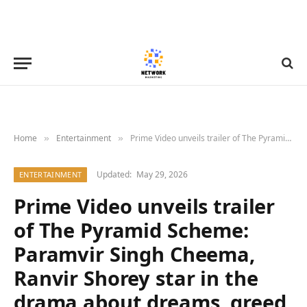
Home
Entertainment
Prime Video unveils trailer of The Pyramid Scheme: Paramvir Singh Cheema, Ranvir Shorey star in the drama about dreams, greed, and survival
»
»
Updated:
May 29, 2026
ENTERTAINMENT
Prime Video unveils trailer
of The Pyramid Scheme:
Paramvir Singh Cheema,
Ranvir Shorey star in the
drama about dreams, greed,