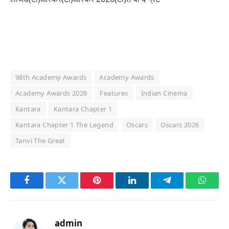
98th Academy Awards
Academy Awards
Academy Awards 2026
Features
Indian Cinema
Kantara
Kantara Chapter 1
Kantara Chapter 1 The Legend
Oscars
Oscars 2026
Tanvi The Great
Facebook
Twitter
Pinterest
LinkedIn
Telegram
Whats
admin