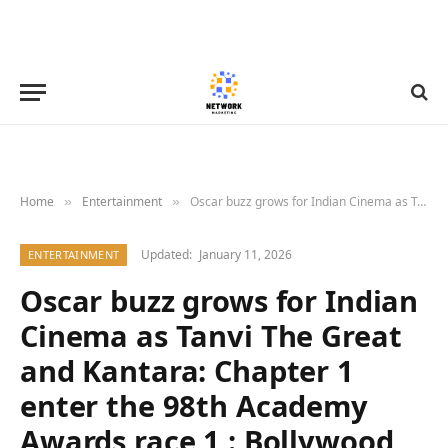
Home
Entertainment
Oscar buzz grows for Indian Cinema as Tanvi The Great and Kantara: Chapter 1 enter the 98th Academy Awards race 1 : Bollywood News – Bollywood Hungama
»
»
Updated:
January 11, 2026
ENTERTAINMENT
Oscar buzz grows for Indian
Cinema as Tanvi The Great
and Kantara: Chapter 1
enter the 98th Academy
Awards race 1 : Bollywood