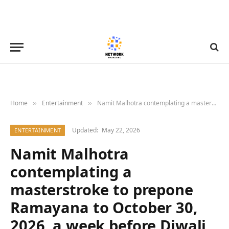
Home
Entertainment
Namit Malhotra contemplating a masterstroke to prepone Ramayana to October 30, 2026, a week before Diwali
»
»
Updated:
May 22, 2026
ENTERTAINMENT
Namit Malhotra
contemplating a
masterstroke to prepone
Ramayana to October 30,
2026, a week before Diwali