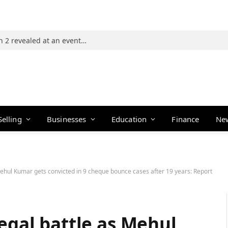
Photos: 21 players of The Traitors Season 2 revealed at an event in Mumbai
Selling
Businesses
Education
Finance
Ne
 Mehul Kumar gets convicted in 9 cheque bounce cases after 19 years: Report
legal battle as Mehul