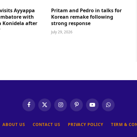
visits Ayyappa
Pritam and Pedro in talks for
imbatore with
Korean remake following
 Konidela after
strong response
y
July 29, 2026
Facebook
X
Instagram
Pinterest
YouTube
WhatsApp
(Twitter)
ABOUT US
CONTACT US
PRIVACY POLICY
TERM & CO