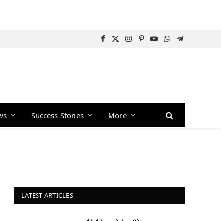
Facebook
X
Instagram
Pinterest
YouTube
WhatsApp
Telegram
(Twitter)
ws
Success Stories
More
LATEST ARTICLES