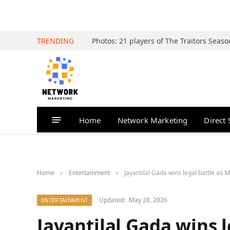
TRENDING
Home
Network Marketing
Direct 
Home
Entertainment
Jayantilal Gada wins legal battle as
»
»
Updated:
May 28, 2026
ENTERTAINMENT
Jayantilal Gada wins 