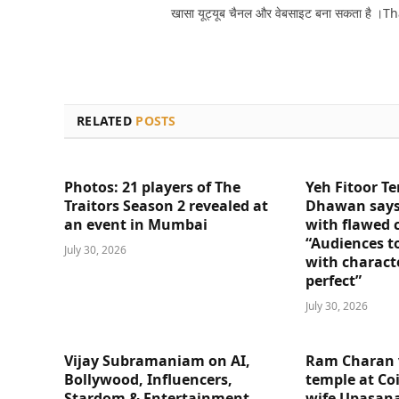
खासा यूट्यूब चैनल और वेबसाइट बना सकता है ।T
RELATED
POSTS
Photos: 21 players of The
Yeh Fitoor Te
Traitors Season 2 revealed at
Dhawan says
an event in Mumbai
with flawed 
“Audiences t
July 30, 2026
with charact
perfect”
July 30, 2026
Vijay Subramaniam on AI,
Ram Charan 
Bollywood, Influencers,
temple at Co
Stardom & Entertainment
wife Upasana