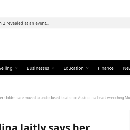
Photos: 21 players of The Traitors Season 2 revealed at an event in Mumbai
Selling
Businesses
Education
Finance
Ne
 her children are moved to undisclosed location in Austria in a heart-wrenching M
ina Jaitly says her