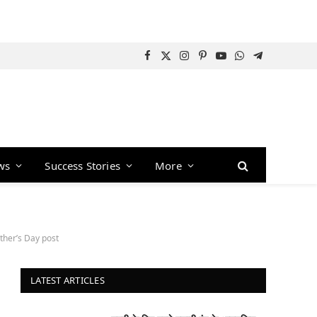
Facebook
X
Instagram
Pinterest
YouTube
WhatsApp
Telegram
(Twitter)
ws
Success Stories
More
other’s Day post
LATEST ARTICLES