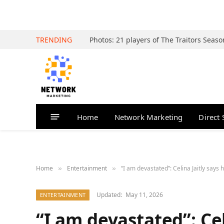
TRENDING
Home
Network Marketing
Direct 
Home
Entertainment
“I am devastated”: Celina Jaitly says
»
»
Updated:
May 11, 2026
ENTERTAINMENT
“I am devastated”: Cel