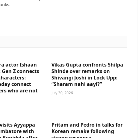
hanks.
ra actor Ishaan
Vikas Gupta confronts Shilpa
 Gen Z connects
Shinde over remarks on
characters:
Shivangi Joshi in Lock Upp:
oday connect
“Sharam nahi aayi?”
ers who are not
July 30, 2026
visits Ayyappa
Pritam and Pedro in talks for
imbatore with
Korean remake following
 Konidela after
strong response