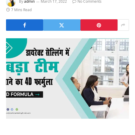
By
admin
March 17, 2022
No Comments
7 Mins Read