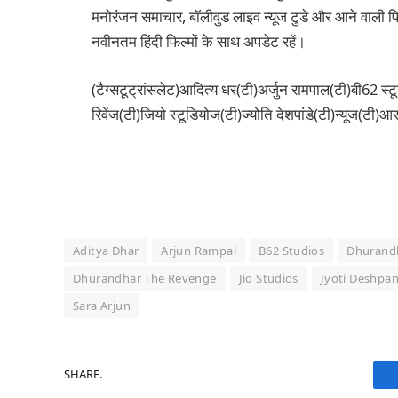
मनोरंजन समाचार, बॉलीवुड लाइव न्यूज टुडे और आने वाली फिल
नवीनतम हिंदी फिल्मों के साथ अपडेट रहें।
(टैग्सटूट्रांसलेट)आदित्य धर(टी)अर्जुन रामपाल(टी)बी62 स्टू
रिवेंज(टी)जियो स्टूडियोज(टी)ज्योति देशपांडे(टी)न्यूज(टी)
Aditya Dhar
Arjun Rampal
B62 Studios
Dhurand
Dhurandhar The Revenge
Jio Studios
Jyoti Deshpa
Sara Arjun
SHARE.