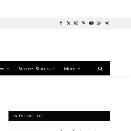
Facebook
X
Instagram
Pinterest
YouTube
WhatsApp
Telegram
(Twitter)
ws
Success Stories
More
LATEST ARTICLES