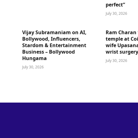
perfect”
July 30, 2026
Vijay Subramaniam on AI,
Ram Charan 
Bollywood, Influencers,
temple at Co
Stardom & Entertainment
wife Upasana
Business – Bollywood
wrist surger
Hungama
July 30, 2026
July 30, 2026