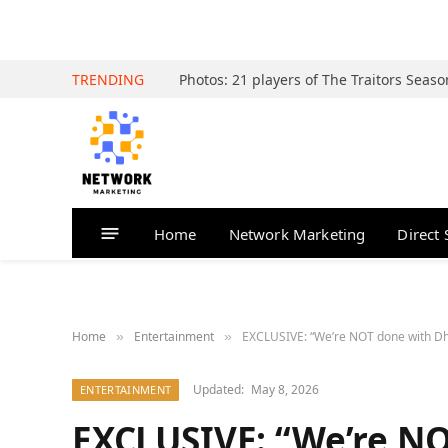
TRENDING
Home
Network Marketing
Direct 
Home
Entertainment
EXCLUSIVE: “We’re NOT done with Dhu
»
»
Updated:
May 8, 2026
ENTERTAINMENT
EXCLUSIVE: “We’re NO