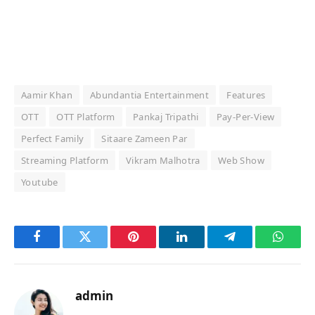
Aamir Khan
Abundantia Entertainment
Features
OTT
OTT Platform
Pankaj Tripathi
Pay-Per-View
Perfect Family
Sitaare Zameen Par
Streaming Platform
Vikram Malhotra
Web Show
Youtube
Facebook
Twitter
Pinterest
LinkedIn
Telegram
Whats
admin