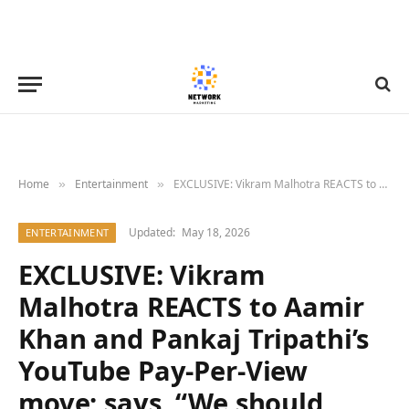
Home
Entertainment
EXCLUSIVE: Vikram Malhotra REACTS to Aamir Khan and Pankaj Tripathi’s YouTube Pay-Per-View move; says, “We should understand the inherent strength of every medium”
»
»
Updated:
May 18, 2026
ENTERTAINMENT
EXCLUSIVE: Vikram
Malhotra REACTS to Aamir
Khan and Pankaj Tripathi’s
YouTube Pay-Per-View
move; says, “We should