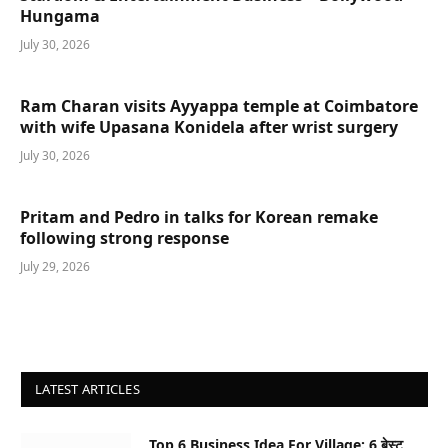
Hungama
July 30, 2026
Ram Charan visits Ayyappa temple at Coimbatore
with wife Upasana Konidela after wrist surgery
July 30, 2026
Pritam and Pedro in talks for Korean remake
following strong response
July 29, 2026
LATEST ARTICLES
Top 6 Business Idea For Village: 6 बेस्ट