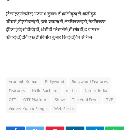
(टैग्सटूट्रांसलेट)अरुणाभ कुमार(टी)बॉलीवुड(टी)बॉलीवुड
फीचर्स(टी)फीचर्स(टी)हैलो बच्चन(टी)नेटफ्लिक्स(टी)नेटफ्लिक्स
इंडिया(टी)ओटीटी(टी)ओटीटी प्लेटफॉर्म(टी)शो(टी)द वायरल
फीवर(टी)टीवीएफ(टी)विनीत कुमार सिंह(टी)वेब सीरीज
Arunabh Kumar
Bollywood
Bollywood Features
Features
Hello Bachhon
netflix
Netflix India
OTT
OTT Platform
Show
The Viral Fever
TVF
Viineet Kumar Siingh
Web Series