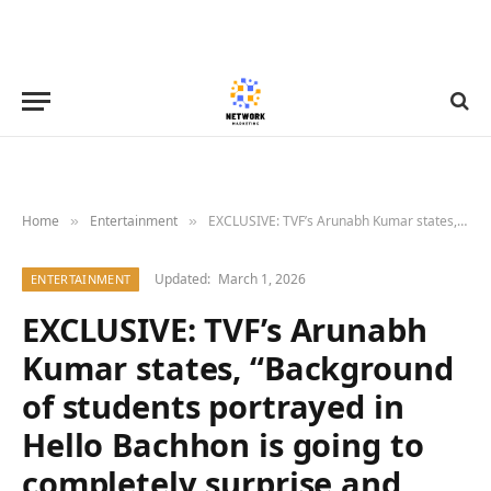
Home
Entertainment
EXCLUSIVE: TVF’s Arunabh Kumar states, “Background of students portrayed in Hello Bachhon is going to completely surprise and astound people” : Bollywood News – Bollywood Hungama
»
»
Updated:
March 1, 2026
ENTERTAINMENT
EXCLUSIVE: TVF’s Arunabh
Kumar states, “Background
of students portrayed in
Hello Bachhon is going to
completely surprise and