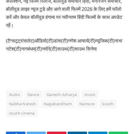
कलेक्शन, नई फिल्में रिलीज, बॉलीवुड समाचार हिंदी, मनोरंजन समाचार,
बॉलीवुड लाइव न्यूज टुडे और आने वाली फिल्में 2026 के लिए हमें फॉलो
करें और केवल बॉलीवुड हंगामा पर नवीनतम हिंदी फिल्मों के साथ अपडेट
रहें।
(टैग्सटूट्रांसलेट)ऑडियो(टी)डांस(टी)गणेश आचार्य(टी)म्यूजिक(टी)नाभा
नटेश(टी)नागबंधम(टी)नमोरे(टी)साउथ(टी)साउथ सिनेमा
Audio
Dance
Ganesh Acharya
music
Nabha Natesh
Nagabandham
Namore
South
south cinema