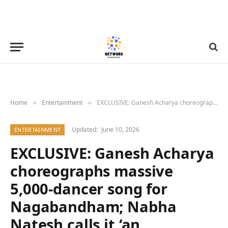
Home
Entertainment
EXCLUSIVE: Ganesh Acharya choreographs massive 5,000-dancer song for Nagabandham; Nabha Natesh calls it ‘an experience in itself’
»
»
Updated:
June 10, 2026
ENTERTAINMENT
EXCLUSIVE: Ganesh Acharya
choreographs massive
5,000-dancer song for
Nagabandham; Nabha
Natesh calls it ‘an