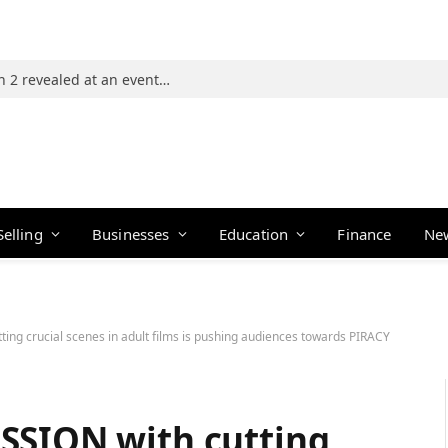
Photos: 21 players of The Traitors Season 2 revealed at an event in Mumbai
Selling
Businesses
Education
Finance
Ne
ing crucial scenes in adult films is pushing audiences towards PIRACY
SSION with cutting