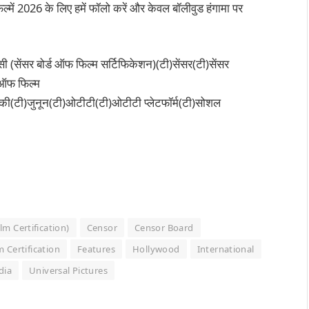
्में 2026 के लिए हमें फॉलो करें और केवल बॉलीवुड हंगामा पर
ी (सेंसर बोर्ड ऑफ फिल्म सर्टिफिकेशन)(टी)सेंसर(टी)सेंसर
ड ऑफ फिल्म
्की(टी)जुनून(टी)ओटीटी(टी)ओटीटी प्लेटफॉर्म(टी)सोशल
m Certification)
Censor
Censor Board
m Certification
Features
Hollywood
International
dia
Universal Pictures