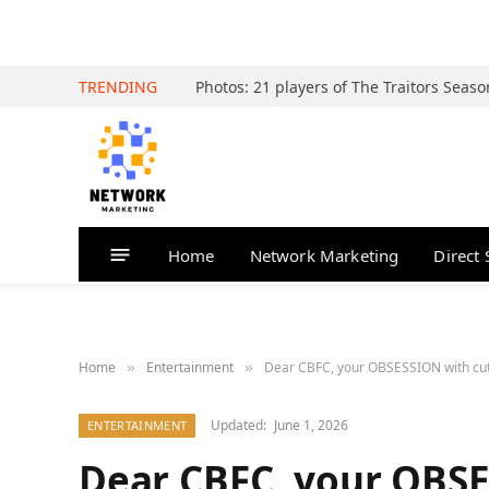
TRENDING
Home
Network Marketing
Direct 
Home
Entertainment
Dear CBFC, your OBSESSION with cutt
»
»
Updated:
June 1, 2026
ENTERTAINMENT
Dear CBFC, your OBSE