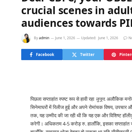
crucial scenes in adul
audiences towards P
By
admin
June 1, 2026
Updated:
June 1, 2026
N
Facebook
Twitter
Pinter
पिछला सप्ताहांत स्पष्ट रूप से हावी रहा
जुनून
. अलौकिक मनोवै
सिनेमाघरों में रिलीज हुई और अपने रोमांचक विषय, उपचार 
तक, यह उम्मीद की जा रही थी कि यह एक और विशिष्ट हॉलीवु
करेगी। अधिकतम 4-5 करोड़ रु. हालाँकि, इसका सप्ताहांत 
हालाँकि, व्यवसाय थोड़ा बेहतर हो सकता था यदि सीबीएफसी (केंद्