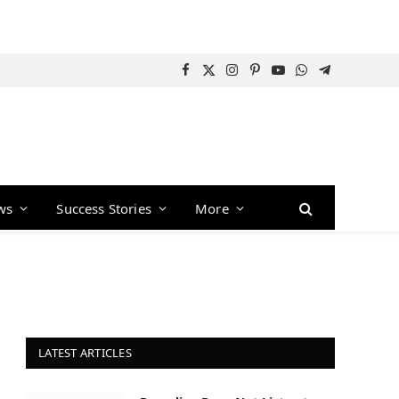
Facebook
X
Instagram
Pinterest
YouTube
WhatsApp
Telegram
(Twitter)
ws
Success Stories
More
LATEST ARTICLES