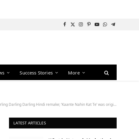
Facebook
X
Instagram
Pinterest
YouTube
WhatsApp
Telegram
(Twitter)
ws
Success Stories
More
Nahin Kat Te’ was originally meant for the remake” 50 : Bollywood News – Bollywood Hungama
LATEST ARTICLES