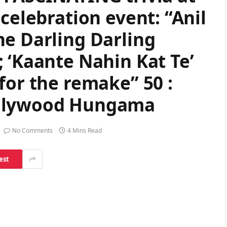
celebration event: “Anil
ne Darling Darling
 ‘Kaante Nahin Kat Te’
for the remake” 50 :
ollywood Hungama
No Comments
4 Mins Read
est