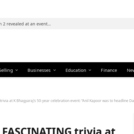
Photos: 21 players of The Traitors Season 2 revealed at an event in Mumbai
Selling
Businesses
Education
Finance
Ne
araj’s 50-year celebration event: “Anil Kapoor was to headline Darling Darling Darling Hindi remake; ‘Kaante 
 FASCINATING trivia at