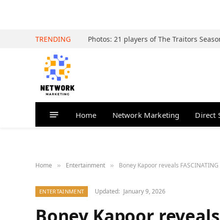
TRENDING
Home
Network Marketing
Direct 
Home
Entertainment
Boney Kapoor reveals FASCINATING trivia at K Bhagy
»
»
Updated:
January 9, 2026
ENTERTAINMENT
Boney Kapoor reveals