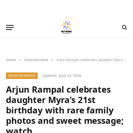
Home
Entertainment
Arjun Rampal celebrates daughter Myra’s 21st birthday with rare family photos and sweet message; watch
»
»
Updated:
June 25, 2026
ENTERTAINMENT
Arjun Rampal celebrates
daughter Myra’s 21st
birthday with rare family
photos and sweet message;
watch