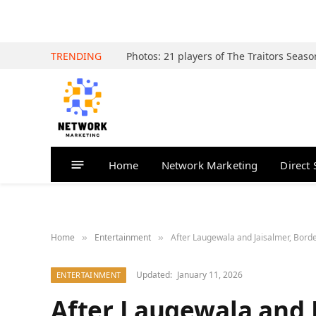
TRENDING
Home
Network Marketing
Direct 
Home
Entertainment
After Laugewala and Jaisalmer, Bord
»
»
Updated:
January 11, 2026
ENTERTAINMENT
After Laugewala and J