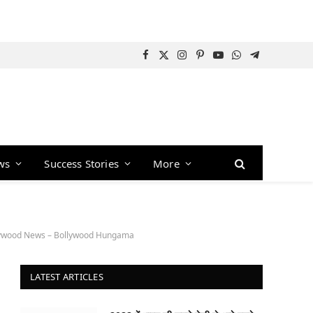
Facebook
X
Instagram
Pinterest
YouTube
WhatsApp
Telegram
(Twitter)
ws
Success Stories
More
ollywood News – Bollywood Hungama
LATEST ARTICLES