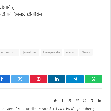
टी)जाते हुए
न्ग(टी)सनी देयोल(टी)टी-सीरीज
Hue Lamhon
Jaisalmer
Laugewala
music
News
Facebook
Twitter
Pinterest
LinkedIn
Telegram
WhatsAp
Website
Facebook
X
Pinterest
Instagram
Tumblr
Linked
(Twitter)
Guys, मेरा नाम Kritika Parate हैं । मैं एक ब्लॉगर और youtuber हूं ।