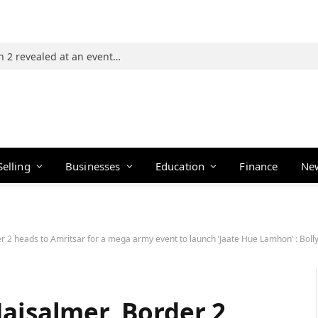
Photos: 21 players of The Traitors Season 2 revealed at an event in Mumbai
Selling
Businesses
Education
Finance
Ne
er 2 heads to Amritsar for a mega army event to launch ‘Jaate Hue Lamhon’ : B
aisalmer, Border 2