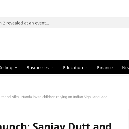
Photos: 21 players of The Traitors Season 2 revealed at an event in Mumbai
Selling
Businesses
Education
Finance
Ne
utt and Nikhil Nanda invite children relying on Indian Sign Language
launch: Sanjay Dutt and