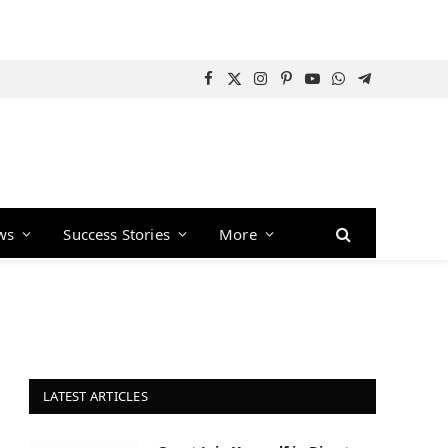
Facebook
X
Instagram
Pinterest
YouTube
WhatsApp
Telegram
(Twitter)
ws
Success Stories
More
LATEST ARTICLES