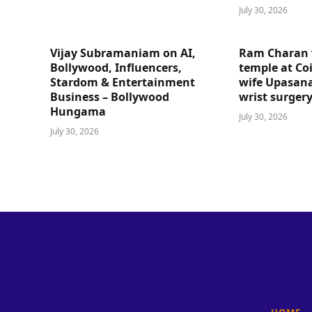
July 30, 2026
Vijay Subramaniam on AI,
Ram Charan 
Bollywood, Influencers,
temple at Co
Stardom & Entertainment
wife Upasana
Business – Bollywood
wrist surger
Hungama
July 30, 2026
July 30, 2026