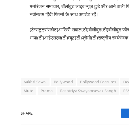
मनोरंजन समाचार, बॉलीवुड लाइव न्यूज टुडे और आने वाली फिल
नवीनतम हिंदी फिल्मों के साथ अपडेट रहें।
(टैग्सटूट्रांसलेट)आखिरी सवाल(टी)बॉलीवुड(टी)बॉलीवुड फीच
भाषा(टी)आईएसएल(टी)म्यूट(टी)प्रोमो(टी)राष्ट्रीय स्वयंसेव
Aakhri Sawal
Bollywood
Bollywood Features
De
Mute
Promo
Rashtriya Swayamsevak Sangh
RS
SHARE.