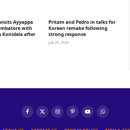
visits Ayyappa
Pritam and Pedro in talks for
imbatore with
Korean remake following
 Konidela after
strong response
y
July 29, 2026
Facebook
X
Instagram
Pinterest
YouTube
WhatsApp
(Twitter)