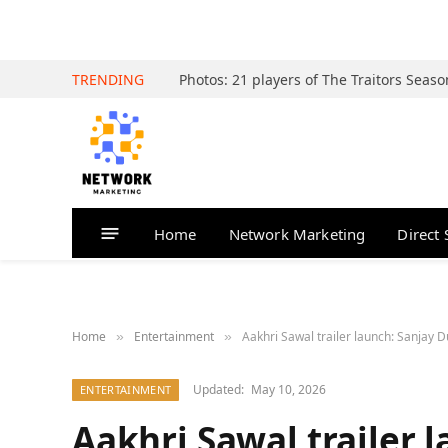
TRENDING
Home
Network Marketing
Direct 
Home
Entertainment
Aakhri Sawal trailer launch: Sanjay D
»
»
Updated:
May 10, 2026
ENTERTAINMENT
Aakhri Sawal trailer 