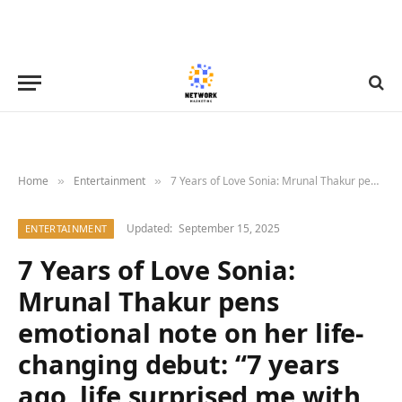
Home
Entertainment
7 Years of Love Sonia: Mrunal Thakur pens emotional note on her life-changing debut: “7 years ago, life surprised me with the most unexpected gift” 7 : Bollywood News – Bollywood Hungama
»
»
Updated:
September 15, 2025
ENTERTAINMENT
7 Years of Love Sonia:
Mrunal Thakur pens
emotional note on her life-
changing debut: “7 years
ago, life surprised me with