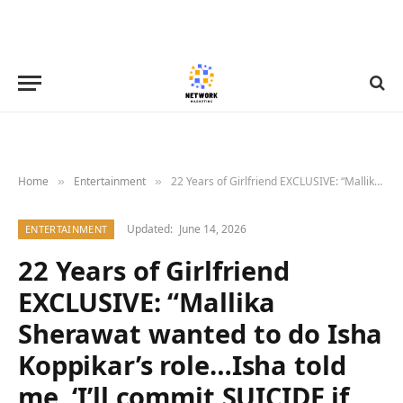
Home
Entertainment
22 Years of Girlfriend EXCLUSIVE: “Mallika Sherawat wanted to do Isha Koppikar’s role…Isha told me, ‘I’ll commit SUICIDE if you give my role to her’!” – Karan Razdan
»
»
Updated:
June 14, 2026
ENTERTAINMENT
22 Years of Girlfriend
EXCLUSIVE: “Mallika
Sherawat wanted to do Isha
Koppikar’s role…Isha told
me, ‘I’ll commit SUICIDE if