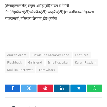
(टैग्सटूट्रांसलेट)अमृता अरोड़ा(टी)डाउन द मेमोरी
लेन(टी)फीचर्स(टी)फ्लैशबैक(टी)गर्लफ्रेंड(टी)ईशा कोप्पिकर(टी)करण
राजदान(टी)मल्लिका शेरावत(टी)थ्रोबैक
Amrita Arora
Down The Memory Lane
Features
Flashback
Girlfriend
Isha Koppikar
Karan Razdan
Mallika Sherawat
Throwback
Facebook
Twitter
Pinterest
LinkedIn
Telegram
Whats