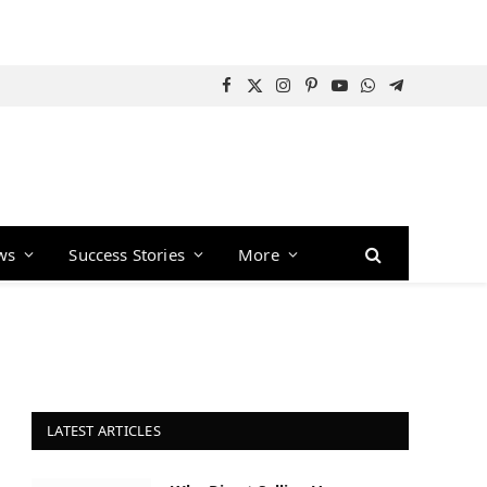
Facebook
X
Instagram
Pinterest
YouTube
WhatsApp
Telegram
(Twitter)
ws
Success Stories
More
LATEST ARTICLES