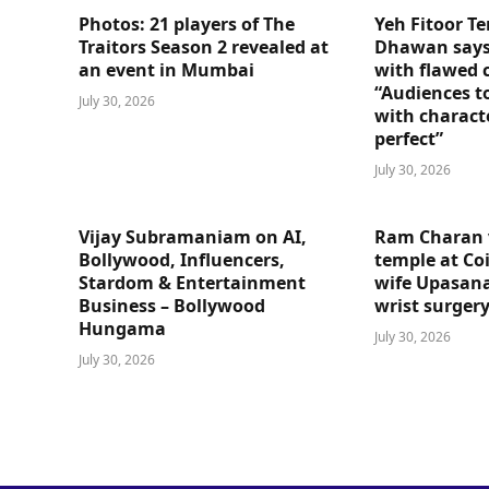
Photos: 21 players of The
Yeh Fitoor Te
Traitors Season 2 revealed at
Dhawan says
an event in Mumbai
with flawed 
“Audiences t
July 30, 2026
with charact
perfect”
July 30, 2026
Vijay Subramaniam on AI,
Ram Charan 
Bollywood, Influencers,
temple at Co
Stardom & Entertainment
wife Upasana
Business – Bollywood
wrist surger
Hungama
July 30, 2026
July 30, 2026