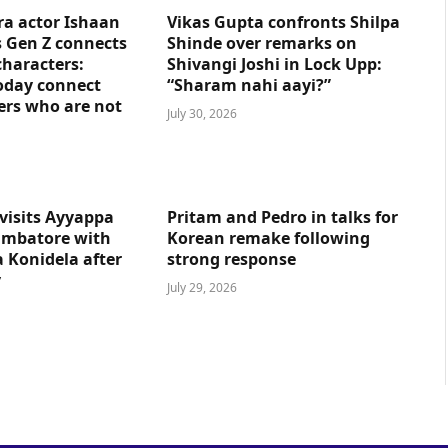
ra actor Ishaan
Vikas Gupta confronts Shilpa
 Gen Z connects
Shinde over remarks on
characters:
Shivangi Joshi in Lock Upp:
oday connect
“Sharam nahi aayi?”
ers who are not
July 30, 2026
visits Ayyappa
Pritam and Pedro in talks for
imbatore with
Korean remake following
 Konidela after
strong response
y
July 29, 2026