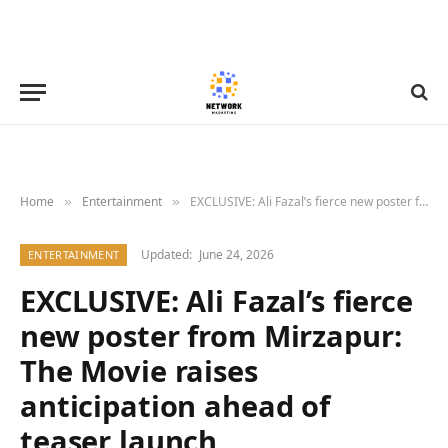
Home
Entertainment
EXCLUSIVE: Ali Fazal’s fierce new poster from Mirzapur: The Movie raises anticipation ahead of teaser launch
»
»
Updated:
June 24, 2026
ENTERTAINMENT
EXCLUSIVE: Ali Fazal’s fierce
new poster from Mirzapur:
The Movie raises
anticipation ahead of
teaser launch