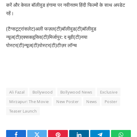
करें और केवल बॉलीवुड हंगामा पर नवीनतम हिंदी फिल्मों के साथ अपडेट
रहें।
(टैग्सटूट्रांसलेट)अली फज़ल(टी)बॉलीवुड(टी)बॉलीवुड
न्यूज(टी)एक्सक्लूसिव(टी)मिर्जापुर: द मूवी(टी)नया
पोस्टर(टी)न्यूज(टी)पोस्टर(टी)टीज़र लॉन्च
Ali Fazal
Bollywood
Bollywood News
Exclusive
Mirzapur: The Movie
New Poster
News
Poster
Teaser Launch