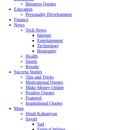
Business Quotes
Education
Personality Development
Finance
News
Tech News
Internet
Entertainment
Technology
Biography
Health
Sports
Results
Success Stories
Tips and Tricks
Motivational Quotes
Make Money Online
Positive Quotes
Featured
Inspirational Quotes
More
Hindi Kahaniyan
Sayari
Sad
Festival Wishes