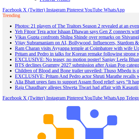
Facebook
X (Twitter)
Instagram
Pinterest
YouTube
WhatsApp
Trending
Photos: 21 players of The Traitors Season 2 revealed at an eve
Yeh Fitoor Tera actor Ishaan Dhawan says Gen Z connects with 
Vikas Gupta confronts Shilpa Shinde over remarks on Shivangi
Vijay Subramaniam on AI, Bollywood, Influencers, Stardom 
Ram Charan visits Ayyappa temple at Coimbatore with wife Upa
Pritam and Pedro in talks for Korean remake following strong 
EXCLUSIVE: No teaser, no motion poster! Sanjay Leela Bhan
BTS declines Grammy 2027 submission after Asian Pop catego
Children of Blood and Bone trailer unveiled: Thuso Mbedu is o
EXCLUSIVE: Pritam And Pedro actor Shruti Marathe recalls wor
Alia Bhatt urges fans to support Assam flood relief; says “It hap
Raja Chaudhary alleges Shweta Tiwari had affair with Kasautii
Facebook
X (Twitter)
Instagram
Pinterest
YouTube
WhatsApp
Teleg