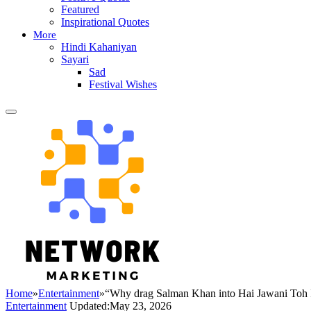
Featured
Inspirational Quotes
More
Hindi Kahaniyan
Sayari
Sad
Festival Wishes
Home
»
Entertainment
»
“Why drag Salman Khan into Hai Jawani Toh Is
Entertainment
Updated:
May 23, 2026