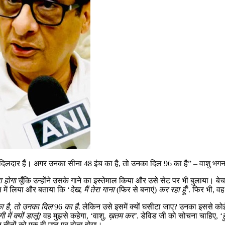
त दिलदार हैं। अगर उनका सीना 48 इंच का है, तो उनका दिल 96 का है” – वाशु भगन
ा होगा
चूँकि उन्होंने उसके गाने का इस्तेमाल किया और उसे सेट पर भी बुलाया। ब
ास में लिया और बताया कि ‘
देख
,
मैं तेरा
गाना
(फिर से बनाएं)
कर रहा हूँ’
. फिर भी, व
ा है, तो उनका दिल
96
का
है
. लेकिन उसे इसमें क्यों घसीटा जाए? उनका इससे कोई 
में क्यों डालूं
? वह मुझसे कहेगा, ‘वाशु,
ख़तम कर’
. डेविड जी को सोचना चाहिए, ‘
ह
तीनों को एक ही पृष्ठ पर होना होगा।