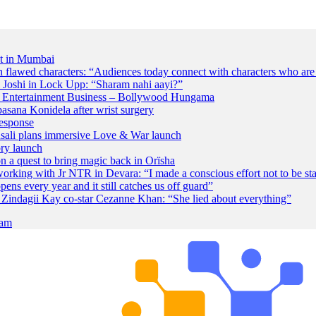
nt in Mumbai
flawed characters: “Audiences today connect with characters who are 
 Joshi in Lock Upp: “Sharam nahi aayi?”
& Entertainment Business – Bollywood Hungama
sana Konidela after wrist surgery
response
sali plans immersive Love & War launch
ry launch
n a quest to bring magic back in Orïsha
king with Jr NTR in Devara: “I made a conscious effort not to be st
pens every year and it still catches us off guard”
 Zindagii Kay co-star Cezanne Khan: “She lied about everything”
ram