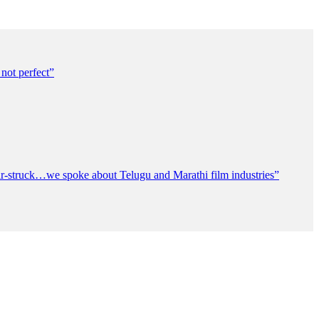
not perfect”
ar-struck…we spoke about Telugu and Marathi film industries”