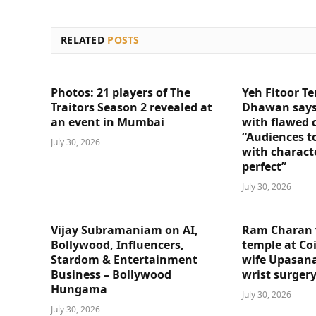
RELATED
POSTS
Photos: 21 players of The
Yeh Fitoor Te
Traitors Season 2 revealed at
Dhawan says
an event in Mumbai
with flawed 
“Audiences t
July 30, 2026
with charact
perfect”
July 30, 2026
Vijay Subramaniam on AI,
Ram Charan 
Bollywood, Influencers,
temple at Co
Stardom & Entertainment
wife Upasana
Business – Bollywood
wrist surger
Hungama
July 30, 2026
July 30, 2026