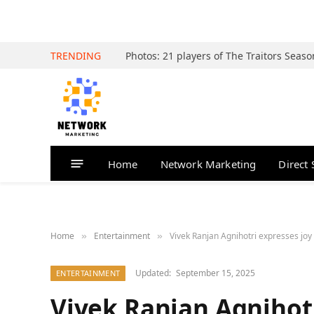
TRENDING
Home
Network Marketing
Direct 
Home
Entertainment
Vivek Ranjan Agnihotri expresses joy 
»
»
Updated:
September 15, 2025
ENTERTAINMENT
Vivek Ranjan Agnihotr