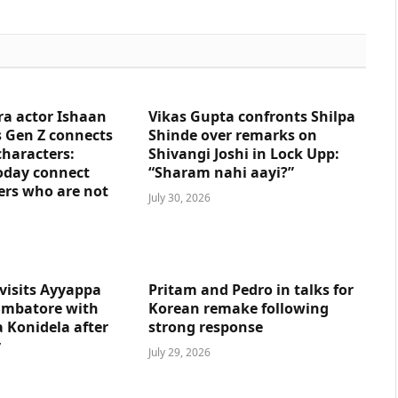
ra actor Ishaan
Vikas Gupta confronts Shilpa
 Gen Z connects
Shinde over remarks on
characters:
Shivangi Joshi in Lock Upp:
oday connect
“Sharam nahi aayi?”
ers who are not
July 30, 2026
visits Ayyappa
Pritam and Pedro in talks for
imbatore with
Korean remake following
 Konidela after
strong response
y
July 29, 2026