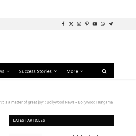
Facebook
X
Instagram
Pinterest
YouTube
WhatsApp
Telegram
(Twitter)
ws
Success Stories
More
, “It is a matter of great joy” : Bollywood News – Bollywood Hungama
LATEST ARTICLES