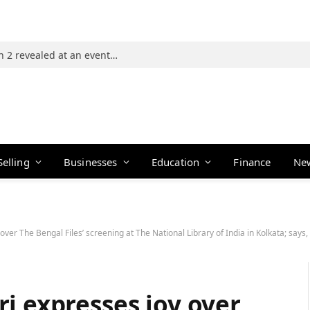
Photos: 21 players of The Traitors Season 2 revealed at an event in Mumbai
Selling
Businesses
Education
Finance
Ne
over The Bengal Files’ screening at The National Library of India in Kolkata; says
i expresses joy over