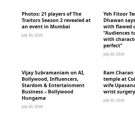
Photos: 21 players of The
Yeh Fitoor Te
Traitors Season 2 revealed at
Dhawan says
an event in Mumbai
with flawed 
“Audiences t
July 30, 2026
with charact
perfect”
July 30, 2026
Vijay Subramaniam on AI,
Ram Charan 
Bollywood, Influencers,
temple at Co
Stardom & Entertainment
wife Upasana
Business – Bollywood
wrist surger
Hungama
July 30, 2026
July 30, 2026