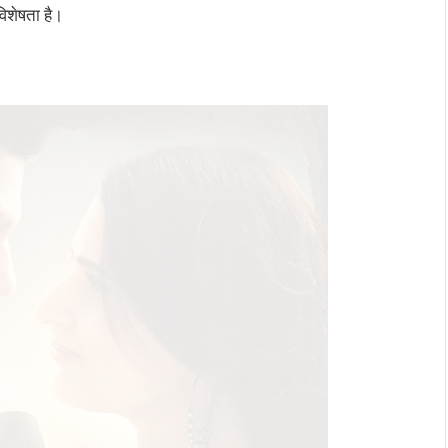
िशेषता है।