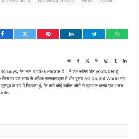
anish Malhotra
Naseeruddin Shah
News
Teaser
Facebook
Twitter
Pinterest
LinkedIn
Telegram
WhatsAp
Website
Facebook
X
Pinterest
Instagram
Tumblr
Linked
(Twitter)
Guys, मेरा नाम Kritika Parate हैं । मैं एक ब्लॉगर और youtuber हूं ।
e जिस पर एक लाख से अधिक सब्सक्राइबर हैं और दूसरा AG Digital World यह
 यूट्यूब के बारे में सिखाता हूं, कि कैसे कोई व्यक्ति जीरो से शुरुआत करके एक अच्छा
hanks.