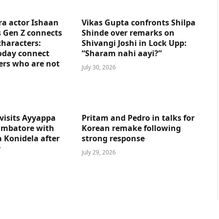
ra actor Ishaan
Vikas Gupta confronts Shilpa
 Gen Z connects
Shinde over remarks on
characters:
Shivangi Joshi in Lock Upp:
oday connect
“Sharam nahi aayi?”
ers who are not
July 30, 2026
visits Ayyappa
Pritam and Pedro in talks for
imbatore with
Korean remake following
 Konidela after
strong response
y
July 29, 2026