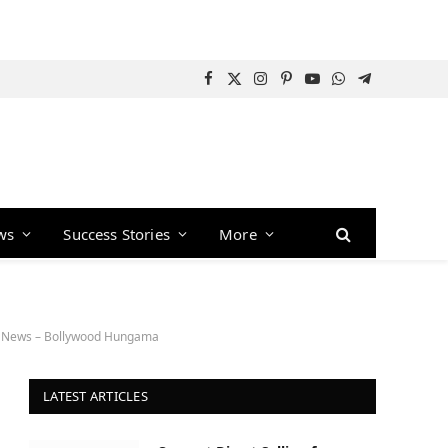
Facebook
X
Instagram
Pinterest
YouTube
WhatsApp
Telegram
(Twitter)
ws
Success Stories
More
ood News – Bollywood Hungama
LATEST ARTICLES