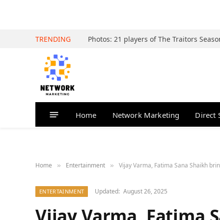
TRENDING
Home
Network Marketing
Direct 
Home
Entertainment
Vijay Varma, Fatima Sana Shaikh bri
»
»
Updated:
August 26, 2025
ENTERTAINMENT
Vijay Varma, Fatima S