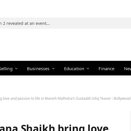
Photos: 21 players of The Traitors Season 2 revealed at an event in Mumbai
Selling
Businesses
Education
Finance
Ne
ng love and passion to life in Manish Malhotra’s Gustaakh Ishq Teaser : Bollyw
ana Shaikh bring love