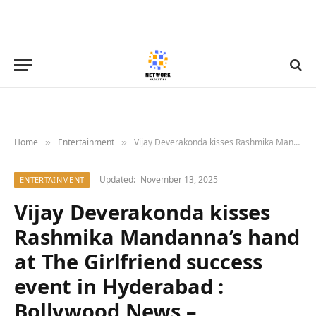
Home
Entertainment
Vijay Deverakonda kisses Rashmika Mandanna’s hand at The Girlfriend success event in Hyderabad : Bollywood News – Bollywood Hungama
»
»
Updated:
November 13, 2025
ENTERTAINMENT
Vijay Deverakonda kisses
Rashmika Mandanna’s hand
at The Girlfriend success
event in Hyderabad :
Bollywood News –