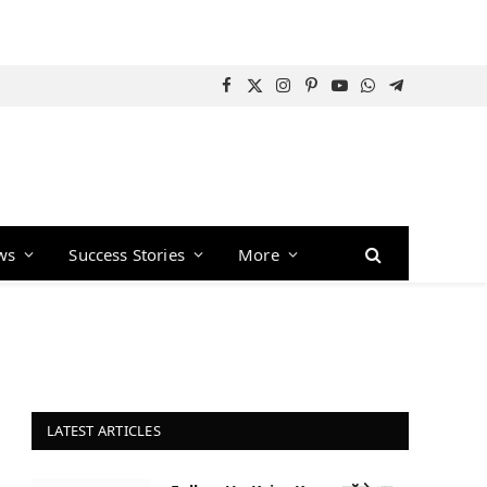
Facebook
X
Instagram
Pinterest
YouTube
WhatsApp
Telegram
(Twitter)
ws
Success Stories
More
LATEST ARTICLES