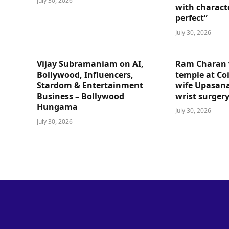
July 30, 2026
with charact
perfect”
July 30, 2026
Vijay Subramaniam on AI,
Ram Charan 
Bollywood, Influencers,
temple at Co
Stardom & Entertainment
wife Upasana
Business – Bollywood
wrist surger
Hungama
July 30, 2026
July 30, 2026