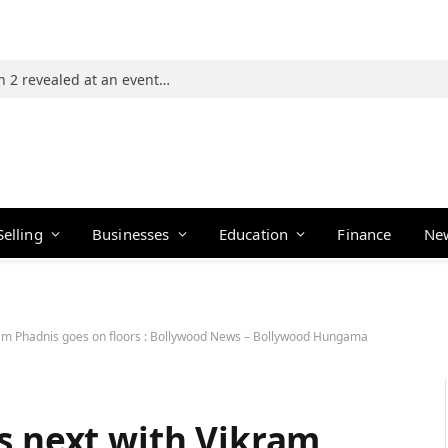
Photos: 21 players of The Traitors Season 2 revealed at an event in Mumbai
Selling
Businesses
Education
Finance
Ne
kram Phadnis goes on floors : Bollywood News – Bollywood Hungama
s next with Vikram