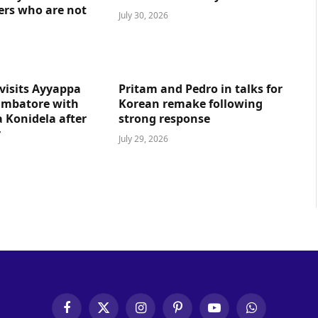
ers who are not
July 30, 2026
visits Ayyappa
Pritam and Pedro in talks for
imbatore with
Korean remake following
 Konidela after
strong response
y
July 29, 2026
Facebook
X
Instagram
Pinterest
YouTube
WhatsApp