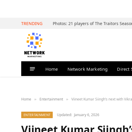
TRENDING
Home
Network Marketing
Direct 
Home
Entertainment
Viineet Kumar Siingh’s next with Vi
»
»
Updated:
January 6, 2026
ENTERTAINMENT
Viineet Kumar Siingh’