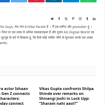
Facebook
Twitter
Pinterest
LinkedIn
Telegram
WhatsAp
Website
Facebook
X
Pinterest
Instagram
Tumblr
Linked
(Twitter)
Guys, मेरा नाम Kritika Parate हैं । मैं एक ब्लॉगर और youtuber हूं ।
e जिस पर एक लाख से अधिक सब्सक्राइबर हैं और दूसरा AG Digital World यह
 यूट्यूब के बारे में सिखाता हूं, कि कैसे कोई व्यक्ति जीरो से शुरुआत करके एक अच्छा
hanks.
ra actor Ishaan
Vikas Gupta confronts Shilpa
 Gen Z connects
Shinde over remarks on
characters:
Shivangi Joshi in Lock Upp:
oday connect
“Sharam nahi aayi?”