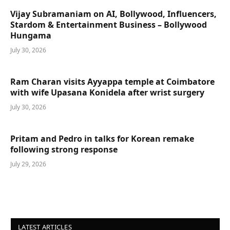
Vijay Subramaniam on AI, Bollywood, Influencers,
Stardom & Entertainment Business – Bollywood
Hungama
July 30, 2026
Ram Charan visits Ayyappa temple at Coimbatore
with wife Upasana Konidela after wrist surgery
July 30, 2026
Pritam and Pedro in talks for Korean remake
following strong response
July 29, 2026
LATEST ARTICLES