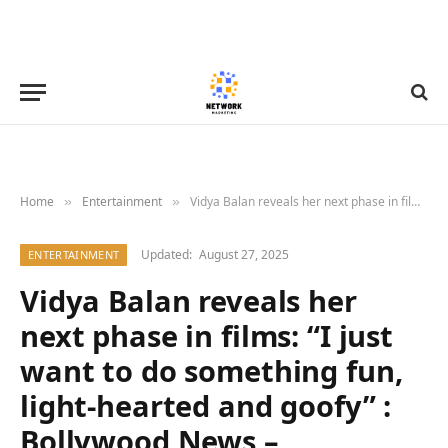
Home
Entertainment
Vidya Balan reveals her next phase in films: “I just want to do something fun, light-hearted and goofy” : Bollywood News – Bollywood Hungama
»
»
Updated:
August 27, 2025
ENTERTAINMENT
Vidya Balan reveals her
next phase in films: “I just
want to do something fun,
light-hearted and goofy” :
Bollywood News –