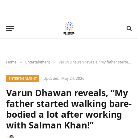
Home
Entertainment
Varun Dhawan reveals, “My father started walking bare-bodied a lot after working with Salman Khan!”
»
»
Updated:
May 24, 2026
ENTERTAINMENT
Varun Dhawan reveals, “My
father started walking bare-
bodied a lot after working
with Salman Khan!”