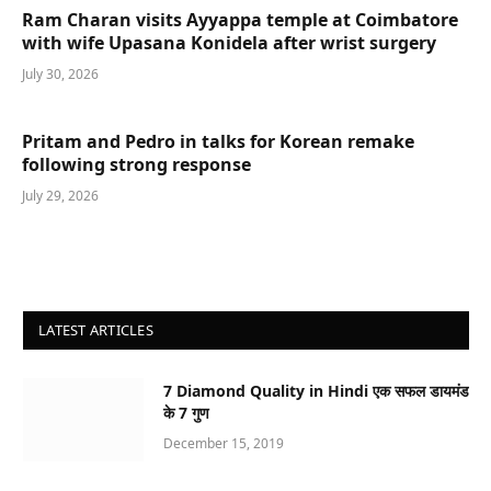
Ram Charan visits Ayyappa temple at Coimbatore
with wife Upasana Konidela after wrist surgery
July 30, 2026
Pritam and Pedro in talks for Korean remake
following strong response
July 29, 2026
LATEST ARTICLES
7 Diamond Quality in Hindi एक सफल डायमंड
के 7 गुण
December 15, 2019