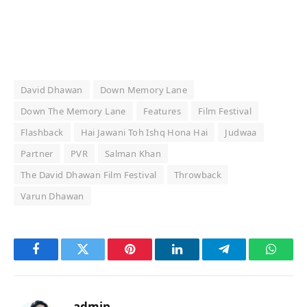
David Dhawan
Down Memory Lane
Down The Memory Lane
Features
Film Festival
Flashback
Hai Jawani Toh Ishq Hona Hai
Judwaa
Partner
PVR
Salman Khan
The David Dhawan Film Festival
Throwback
Varun Dhawan
Facebook
Twitter
Pinterest
LinkedIn
Telegram
Whats
admin