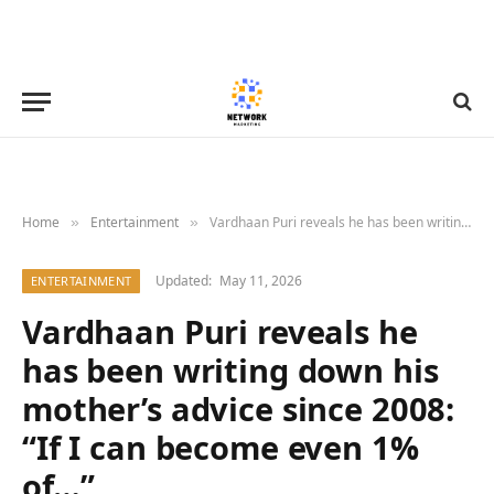
Home
Entertainment
Vardhaan Puri reveals he has been writing down his mother’s advice since 2008: “If I can become even 1% of…”
»
»
Updated:
May 11, 2026
ENTERTAINMENT
Vardhaan Puri reveals he
has been writing down his
mother’s advice since 2008:
“If I can become even 1%
of…”