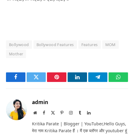
Bollywood
Bollywood Features
Features
MOM
Mother
Facebook
Twitter
Pinterest
LinkedIn
Telegram
Whats
admin
Website
Facebook
X
Pinterest
Instagram
Tumblr
LinkedIn
(Twitter)
Kritika Parate | Blogger | YouTuber,Hello Guys,
मेरा नाम Kritika Parate हैं । मैं एक ब्लॉगर और youtuber हूं