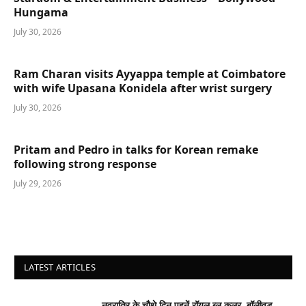
Hungama
July 30, 2026
Ram Charan visits Ayyappa temple at Coimbatore
with wife Upasana Konidela after wrist surgery
July 30, 2026
Pritam and Pedro in talks for Korean remake
following strong response
July 29, 2026
LATEST ARTICLES
नवरात्रि के चौथे दिन पहनें रॉयल ब्लू कलर, बॉलीवुड