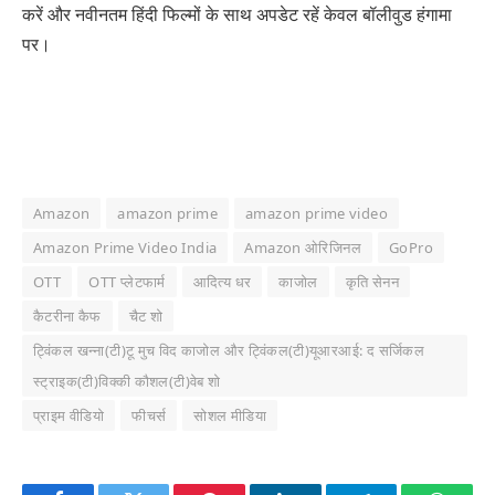
करें और नवीनतम हिंदी फिल्मों के साथ अपडेट रहें केवल बॉलीवुड हंगामा
पर।
Amazon
amazon prime
amazon prime video
Amazon Prime Video India
Amazon ओरिजिनल
GoPro
OTT
OTT प्लेटफार्म
आदित्य धर
काजोल
कृति सेनन
कैटरीना कैफ
चैट शो
ट्विंकल खन्ना(टी)टू मुच विद काजोल और ट्विंकल(टी)यूआरआई: द सर्जिकल
स्ट्राइक(टी)विक्की कौशल(टी)वेब शो
प्राइम वीडियो
फीचर्स
सोशल मीडिया