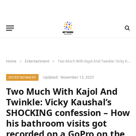
Home
Entertainment
Two Much With Kajol And Twinkle: Vicky Kaushal’s SHOCKING confession – How his bathroom visits got recorded on a GoPro on the sets of Uri: The Surgical Strike : Bollywood News – Bollywood Hungama
»
»
Updated:
November 13, 2025
ENTERTAINMENT
Two Much With Kajol And
Twinkle: Vicky Kaushal’s
SHOCKING confession – How
his bathroom visits got
recorded on a GoPro on the