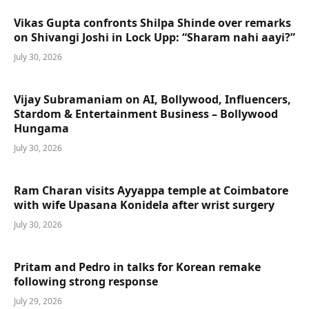
Vikas Gupta confronts Shilpa Shinde over remarks
on Shivangi Joshi in Lock Upp: “Sharam nahi aayi?”
July 30, 2026
Vijay Subramaniam on AI, Bollywood, Influencers,
Stardom & Entertainment Business – Bollywood
Hungama
July 30, 2026
Ram Charan visits Ayyappa temple at Coimbatore
with wife Upasana Konidela after wrist surgery
July 30, 2026
Pritam and Pedro in talks for Korean remake
following strong response
July 29, 2026