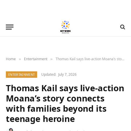
Home
Entertainment
Thomas Kail says live-action Moana’s story connects with families beyond its teenage heroine
»
»
Updated:
July 7, 2026
ENTERTAINMENT
Thomas Kail says live-action
Moana’s story connects
with families beyond its
teenage heroine