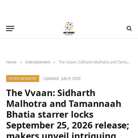
Home
Entertainment
The Vvaan: Sidharth Malhotra and Tamannaah Bhatia starrer locks September 25, 2026 release; makers unveil intriguing new poster
»
»
Updated:
July 9, 2026
ENTERTAINMENT
The Vvaan: Sidharth
Malhotra and Tamannaah
Bhatia starrer locks
September 25, 2026 release;
makers unveil intriguing