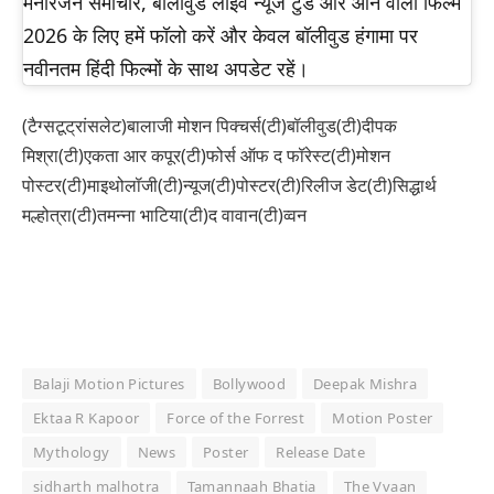
मनोरंजन समाचार, बॉलीवुड लाइव न्यूज टुडे और आने वाली फिल्में
2026 के लिए हमें फॉलो करें और केवल बॉलीवुड हंगामा पर
नवीनतम हिंदी फिल्मों के साथ अपडेट रहें।
(टैग्सटूट्रांसलेट)बालाजी मोशन पिक्चर्स(टी)बॉलीवुड(टी)दीपक
मिश्रा(टी)एकता आर कपूर(टी)फोर्स ऑफ द फॉरेस्ट(टी)मोशन
पोस्टर(टी)माइथोलॉजी(टी)न्यूज(टी)पोस्टर(टी)रिलीज डेट(टी)सिद्धार्थ
मल्होत्रा(टी)तमन्ना भाटिया(टी)द वावान(टी)व्वन
Balaji Motion Pictures
Bollywood
Deepak Mishra
Ektaa R Kapoor
Force of the Forrest
Motion Poster
Mythology
News
Poster
Release Date
sidharth malhotra
Tamannaah Bhatia
The Vvaan