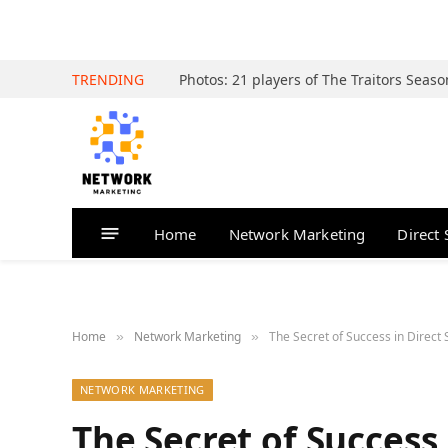
TRENDING
Home
Network Marketing
Direct 
Home
Network Marketing
The Secret of Success in Direct Sell
»
»
NETWORK MARKETING
The Secret of Success 