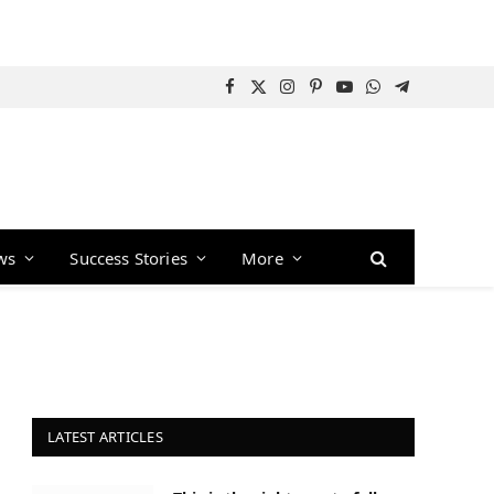
Facebook
X
Instagram
Pinterest
YouTube
WhatsApp
Telegram
(Twitter)
ws
Success Stories
More
LATEST ARTICLES