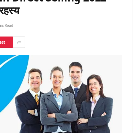
 रहस्य
ins Read
est