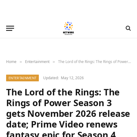
Home
Entertainment
The Lord of the Rings: The Rings of Power Season 3 gets November 2026 release date; Prime Video renews fantasy epic for Season 4
»
»
Updated:
May 12, 2026
ENTERTAINMENT
The Lord of the Rings: The
Rings of Power Season 3
gets November 2026 release
date; Prime Video renews
fantasy epic for Season 4