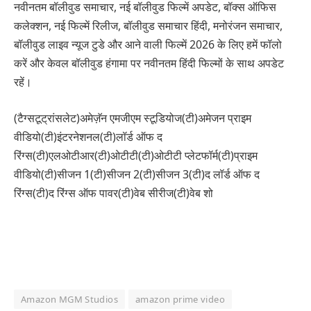
नवीनतम बॉलीवुड समाचार, नई बॉलीवुड फिल्में अपडेट, बॉक्स ऑफिस
कलेक्शन, नई फिल्में रिलीज, बॉलीवुड समाचार हिंदी, मनोरंजन समाचार,
बॉलीवुड लाइव न्यूज टुडे और आने वाली फिल्में 2026 के लिए हमें फॉलो
करें और केवल बॉलीवुड हंगामा पर नवीनतम हिंदी फिल्मों के साथ अपडेट
रहें।
(टैग्सटूट्रांसलेट)अमेज़ॅन एमजीएम स्टूडियोज(टी)अमेजन प्राइम
वीडियो(टी)इंटरनेशनल(टी)लॉर्ड ऑफ द
रिंग्स(टी)एलओटीआर(टी)ओटीटी(टी)ओटीटी प्लेटफॉर्म(टी)प्राइम
वीडियो(टी)सीजन 1(टी)सीजन 2(टी)सीजन 3(टी)द लॉर्ड ऑफ द
रिंग्स(टी)द रिंग्स ऑफ पावर(टी)वेब सीरीज(टी)वेब शो
Amazon MGM Studios
amazon prime video