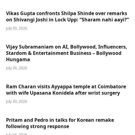
Vikas Gupta confronts Shilpa Shinde over remarks
on Shivangi Joshi in Lock Upp: “Sharam nahi aayi?”
July 30, 2026
Vijay Subramaniam on AI, Bollywood, Influencers,
Stardom & Entertainment Business – Bollywood
Hungama
July 30, 2026
Ram Charan visits Ayyappa temple at Coimbatore
with wife Upasana Konidela after wrist surgery
July 30, 2026
Pritam and Pedro in talks for Korean remake
following strong response
July 29, 2026