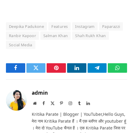
Deepika Padukone
Features
Instagram
Paparazzi
Ranbir Kapoor
Salman Khan
Shah Rukh Khan
Social Media
Facebook
Twitter
Pinterest
LinkedIn
Telegram
Whats
admin
Website
Facebook
X
Pinterest
Instagram
Tumblr
LinkedIn
(Twitter)
Kritika Parate | Blogger | YouTuber,Hello Guys,
मेरा नाम Kritika Parate हैं । मैं एक ब्लॉगर और youtuber हूं
। मेरा दो YouTube चैनल है । एक Kritika Parate जिस पर