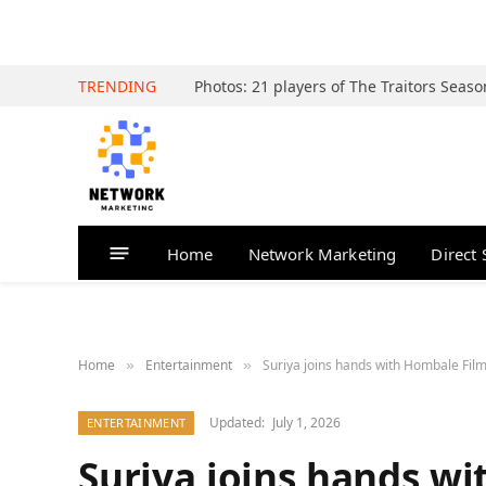
TRENDING
Home
Network Marketing
Direct 
Home
Entertainment
Suriya joins hands with Hombale Films
»
»
Updated:
July 1, 2026
ENTERTAINMENT
Suriya joins hands wi