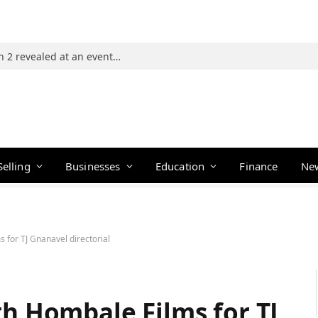
Photos: 21 players of The Traitors Season 2 revealed at an event in Mumbai
Selling
Businesses
Education
Finance
Ne
 for TJ Gnanavel directorial
th Hombale Films for TJ