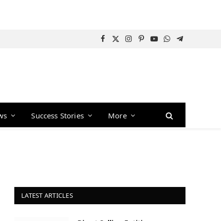
Facebook
X
Instagram
Pinterest
YouTube
WhatsApp
Telegram
(Twitter)
ws
Success Stories
More
LATEST ARTICLES