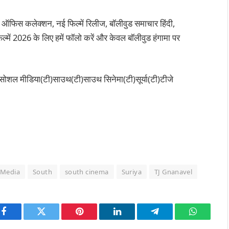
 ऑफिस कलेक्शन, नई फिल्में रिलीज, बॉलीवुड समाचार हिंदी,
्में 2026 के लिए हमें फॉलो करें और केवल बॉलीवुड हंगामा पर
(टी)सोशल मीडिया(टी)साउथ(टी)साउथ सिनेमा(टी)सूर्या(टी)टीजे
 Media
South
south cinema
Suriya
TJ Gnanavel
Facebook
Twitter
Pinterest
LinkedIn
Telegram
WhatsAp